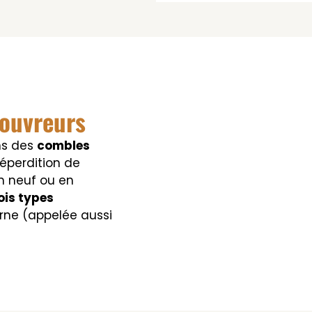
couvreurs
ans des
combles
éperdition de
en neuf ou en
ois types
carne (appelée aussi