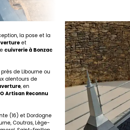
ption, la pose et la
verture
et
de
cuivrerie à Bonzac
 près de Libourne ou
x alentours de
uverture
, en
ÉCO Artisan Reconnu
nte (16) et Dordogne
urne, Coutras, Lège-
merol, Saint-Emilion,